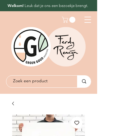
Welkom!
Leuk dat
je ons een bezoekje brengt.