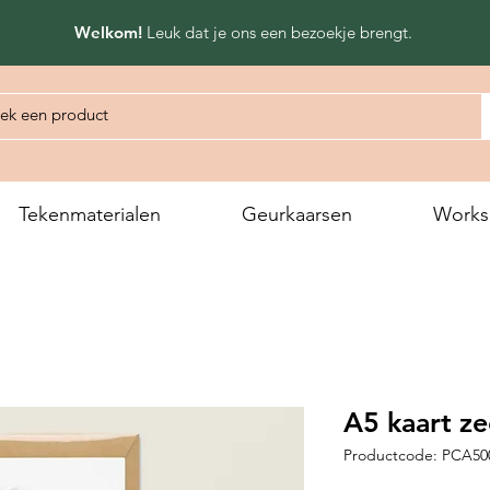
Welkom!
Leuk dat
je ons een bezoekje brengt.
Tekenmaterialen
Geurkaarsen
Works
A5 kaart z
Productcode: PCA50