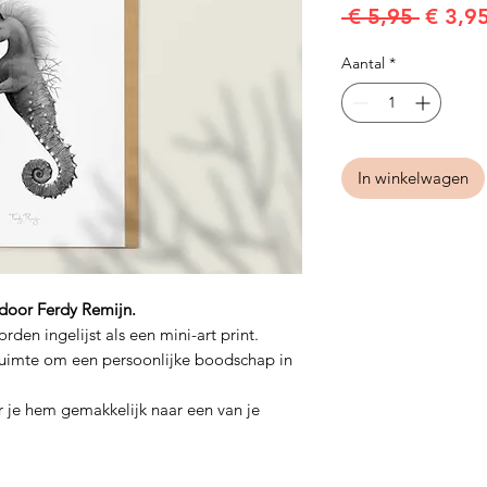
Norma
 € 5,95 
€ 3,9
prijs
Aantal
*
In winkelwagen
 door Ferdy Remijn.
rden ingelijst als een mini-art print.
uimte om een ​​persoonlijke boodschap in
 je hem gemakkelijk naar een van je