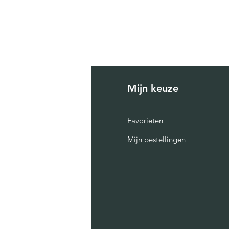
fo
Mijn keuze
AQ
Favorieten
Mijn bestellingen
er ons
ntact
lust
raties
sichtkaarten