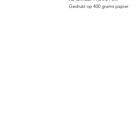
Gedrukt op 400 grams papier
Menu
Hulp nodig?
Thee
Vragen over een bestelling of
Illustraties
iets anders?
Tekenmaterial
Contact hier
Geurkaarsen
Workshops
Cadeaubon