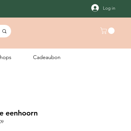
Log in
hops
Cadeaubon
ee eenhoorn
09