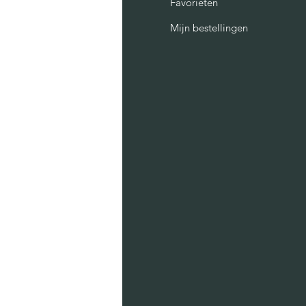
AQ
Favorieten
Mijn bestellingen
er ons
ntact
lust
raties
sichtkaarten
prints
te bags
lenders
sters