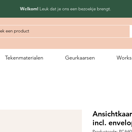
Welkom!
Leuk dat
je ons een bezoekje brengt.
Tekenmaterialen
Geurkaarsen
Works
Ansichtkaar
incl. envel
Productcode: PCA60