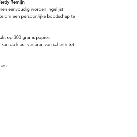
Ferdy Remijn
nnen eenvoudig worden ingelijst.
e om een ​​persoonlijke boodschap te
rukt op 300 grams papier.
 kan de kleur variëren van scherm tot
5 cm
Thee
In