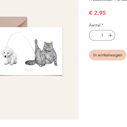
Prijs
€ 2,95
Aantal
*
In winkelwagen