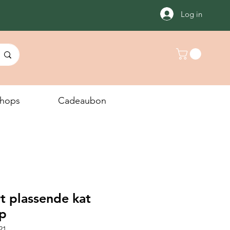
Log in
hops
Cadeaubon
t plassende kat
op
21