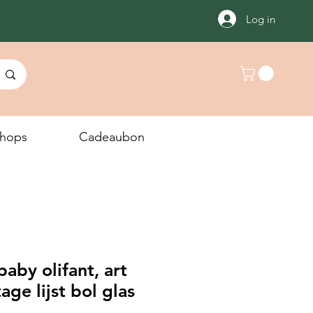
Log in
hops
Cadeaubon
baby olifant, art
tage lijst bol glas