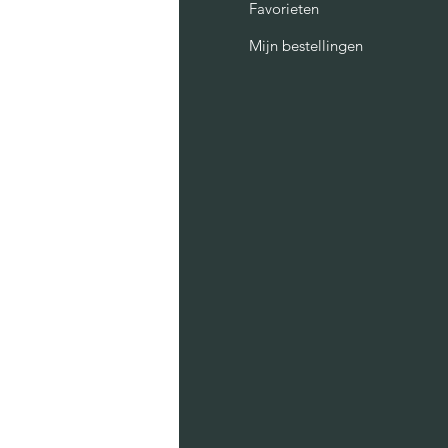
AQ
Favorieten
Mijn bestellingen
er ons
ntact
lust
raties
sichtkaarten
prints
te bags
lenders
sters