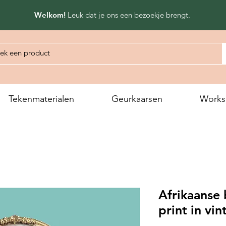
Welkom!
Leuk dat
je ons een bezoekje brengt.
Tekenmaterialen
Geurkaarsen
Works
Afrikaanse 
print in vin