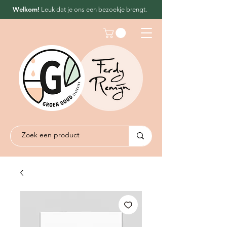
Welkom!
Leuk dat
je ons een bezoekje brengt.