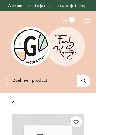
Welkom!
Leuk dat
je ons een bezoekje brengt.