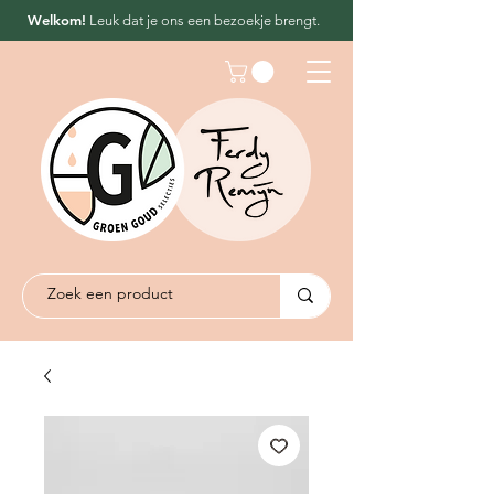
Welkom!
Leuk dat
je ons een bezoekje brengt.