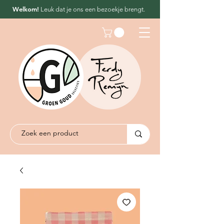
Welkom!
Leuk dat
je ons een bezoekje brengt.