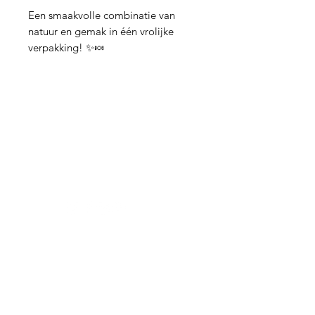
Een smaakvolle combinatie van
natuur en gemak in één vrolijke
verpakking! ✨🍬
Hulp nodig?
Vragen over een bestelling of iets
anders?
Contact hier
Thee
Zwarte thee
Oolong