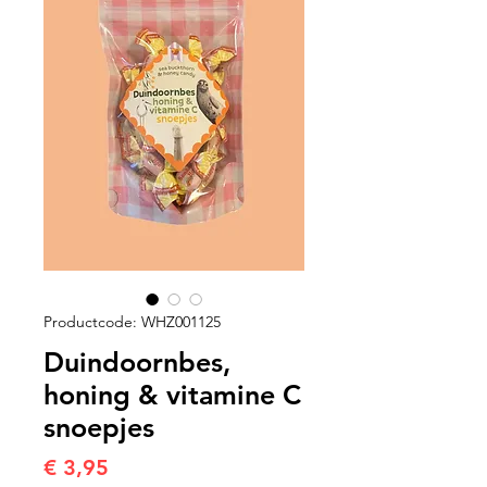
Productcode: WHZ001125
Duindoornbes,
honing & vitamine C
snoepjes
Prijs
€ 3,95