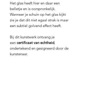
Het glas heeft hier en daar een
belletje en is oorspronkelijk.
Wanneer je schuin op het glas kijkt
zie je dat dit niet egaal strak is maar
een subtiel golvend effect heeft.
Bij dit kunstwerk ontvang je
een
certificaat van echtheid
,
ondertekend en gesigneerd door de
kunstenaar.
Hulp nodig?
Vragen over een bestelling of iets
anders?
Contact hier