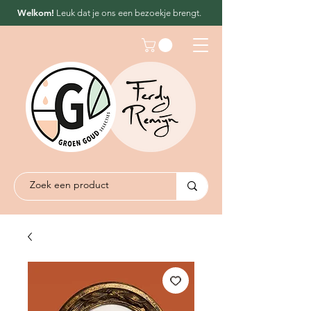
Welkom!
Leuk dat
je ons een bezoekje brengt.