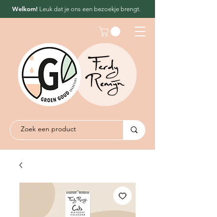
Welkom!
Leuk dat
je ons een bezoekje brengt.