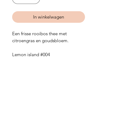
In winkelwagen
Een frisse rooibos thee met
citroengras en goudsbloem.
Lemon island #004
Hulp nodig?
Vragen over een bestelling of iets
anders?
Contact hier