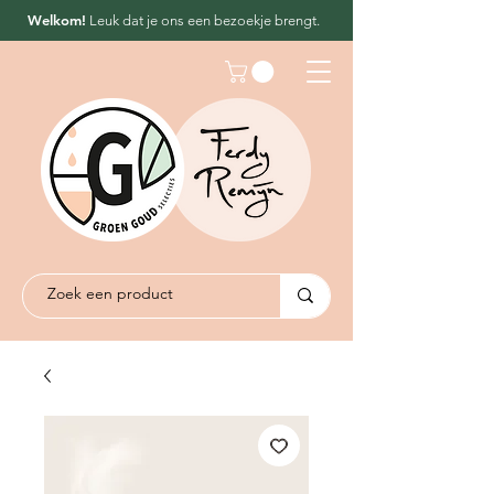
Welkom!
Leuk dat
je ons een bezoekje brengt.