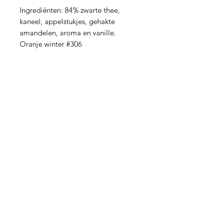
Ingrediënten: 84% zwarte thee,
kaneel, appelstukjes, gehakte
amandelen, aroma en vanille.
Oranje winter #306
Hulp nodig?
Vragen over een bestelling of iets
anders?
Contact hier
Thee
Zwarte thee