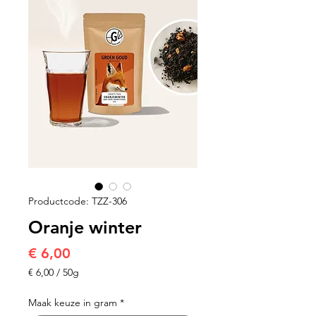
Productcode: TZZ-306
Oranje winter
Prijs
€ 6,00
€ 6,00
/
50g
€ 6,00
per
Maak keuze in gram
*
50