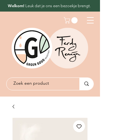
Welkom!
Leuk dat
je ons een bezoekje brengt.