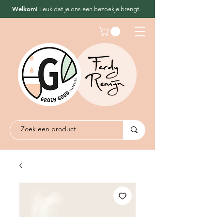
Welkom!
Leuk dat
je ons een bezoekje brengt.