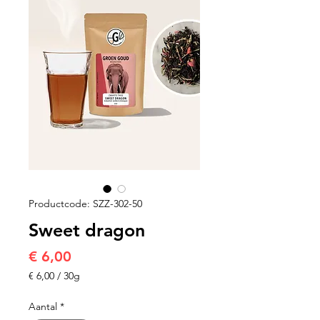
Productcode: SZZ-302-50
Sweet dragon
Prijs
€ 6,00
€ 6,00
/
30g
€ 6,00
per
Aantal
*
30