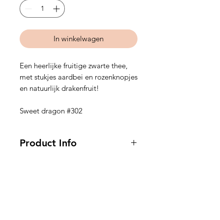
Gram
In winkelwagen
Een heerlijke fruitige zwarte thee,
met stukjes aardbei en rozenknopjes
en natuurlijk drakenfruit!
Sweet dragon #302
Product Info
Losse Thee
Thee Soort: Zwart
Hulp nodig?
Ingrediënten: zwarte thee,
citroengras, roosblaadjes, aroma,
Vragen over een bestelling of iets