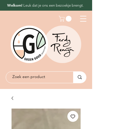
Welkom!
Leuk dat
je ons een bezoekje brengt.