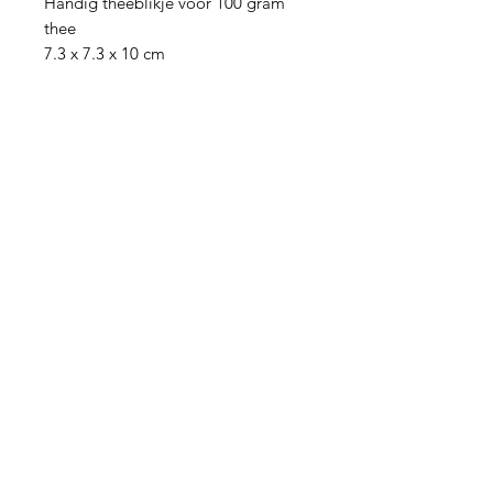
Handig theeblikje voor 100 gram
thee
7.3 x 7.3 x 10 cm
Hulp nodig?
Vragen over een bestelling of iets
anders?
Contact hier
Thee
Zwarte thee
Oolong