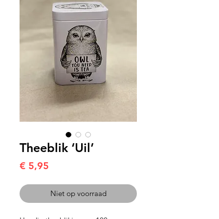
Theeblik ‘Uil’
Prijs
€ 5,95
Niet op voorraad