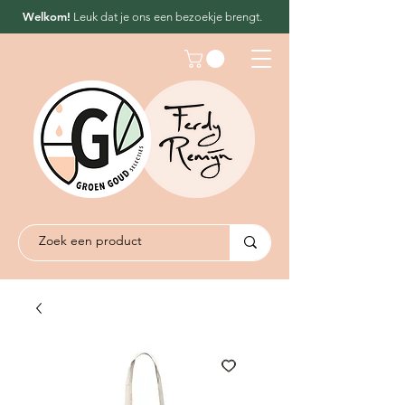
Welkom!
Leuk dat
je ons een bezoekje brengt.