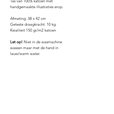
Tas van 100% katoen met
handgemaakte illustraties erop.
Afmeting: 38 x 42 cm
Geteste draagkracht: 10 kg
Kwaliteit 150 gr/m2 katoen
Let op!
Niet in de wasmachine
wassen maar met de hand in
lauw/warm water.
Hulp nodig?
Vragen over een bestelling of iets
anders?
Contact hier