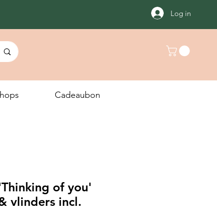
Log in
hops
Cadeaubon
Thinking of you'
& vlinders incl.