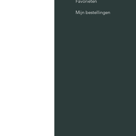
AQ
Favorieten
Mijn bestellingen
er ons
ntact
lust
raties
sichtkaarten
prints
te bags
lenders
sters