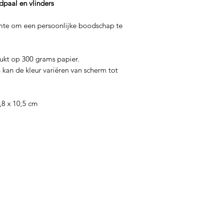
dpaal en vlinders
te om een ​​persoonlijke boodschap te
rukt op 300 grams papier.
 kan de kleur variëren van scherm tot
,8 x 10,5 cm
Thee
In