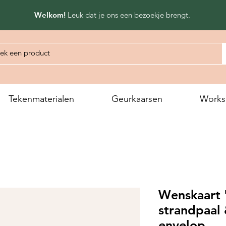
Welkom!
Leuk dat
je ons een bezoekje brengt.
Tekenmaterialen
Geurkaarsen
Works
Wenskaart '
strandpaal 
envelop